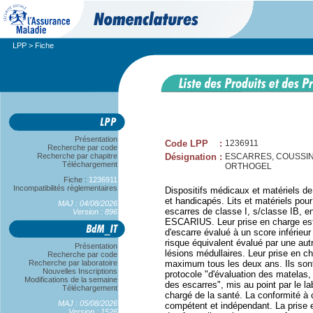
LPP
> Fiche
Présentation
Code LPP
:
1236911
Recherche par code
Recherche par chapitre
Désignation
:
ESCARRES, COUSSIN 
Téléchargement
ORTHOGEL
Fiche :
1236911
Incompatibilités règlementaires
Dispositifs médicaux et matériels de
et handicapés. Lits et matériels pour
MAJ : 04/08/2026
escarres de classe I, s/classe IB,
Version : 896
ESCARIUS. Leur prise en charge est 
d'escarre évalué à un score inférieur
risque équivalent évalué par une autr
Présentation
lésions médullaires. Leur prise en c
Recherche par code
Recherche par laboratoire
maximum tous les deux ans. Ils sont
Nouvelles Inscriptions
protocole "d'évaluation des matelas,
Modifications de la semaine
des escarres", mis au point par le la
Téléchargement
chargé de la santé. La conformité à c
MAJ : 05/08/2026
compétent et indépendant. La prise
Version : 1526