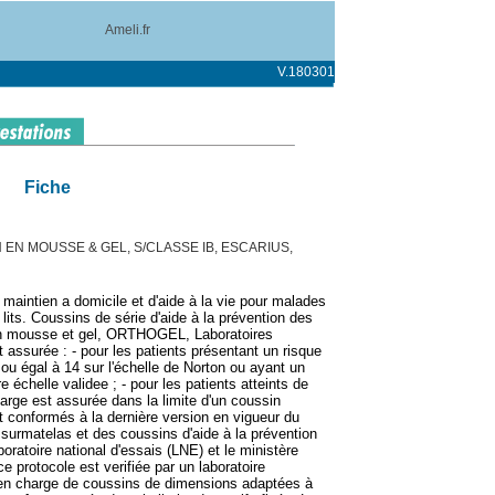
Ameli.fr
V.180301
Fiche
EN MOUSSE & GEL, S/CLASSE IB, ESCARIUS,
 maintien a domicile et d'aide à la vie pour malades
 lits. Coussins de série d'aide à la prévention des
 en mousse et gel, ORTHOGEL, Laboratoires
assurée : - pour les patients présentant un risque
 ou égal à 14 sur l'échelle de Norton ou ayant un
e échelle validee ; - pour les patients atteints de
harge est assurée dans la limite d'un coussin
 conformés à la dernière version en vigueur du
 surmatelas et des coussins d'aide à la prévention
boratoire national d'essais (LNE) et le ministère
e protocole est verifiée par un laboratoire
 en charge de coussins de dimensions adaptées à