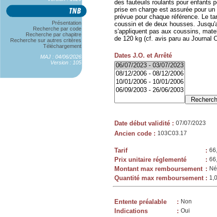
des fauteuils roulants pour enfants p
prise en charge est assurée pour un
prévue pour chaque référence. Le tar
Présentation
coussin et de deux housses. Jusqu'au
Recherche par code
s'appliquent pas aux coussins, mate
Recherche par chapitre
de 120 kg (cf. avis paru au Journal 
Recherche sur autres critères
Téléchargement
Dates J.O. et Arrêté
MAJ : 04/06/2026
Version : 105
Date début validité
:
07/07/2023
Ancien code
:
103C03.17
Tarif
:
66
Prix unitaire réglementé
:
66
Montant max remboursement
:
Né
Quantité max remboursement
:
1,
Entente préalable
:
Non
Indications
:
Oui