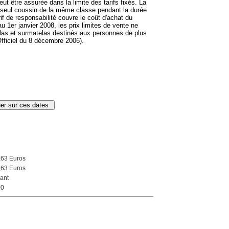
eut être assurée dans la limite des tarifs fixés. La
 seul coussin de la même classe pendant la durée
if de responsabilité couvre le coût d'achat du
 1er janvier 2008, les prix limites de vente ne
las et surmatelas destinés aux personnes de plus
Officiel du 8 décembre 2006).
,63 Euros
,63 Euros
ant
00