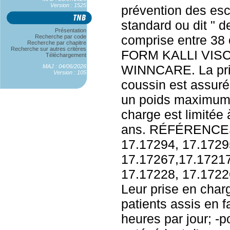
Version : 1525
prévention des esca
standard ou dit " d
Présentation
comprise entre 3
Recherche par code
Recherche par chapitre
Recherche sur autres critères
FORM KALLI VISCO
Téléchargement
WINNCARE. La pri
MAJ : 04/06/2026
Version : 105
coussin est assuré
un poids maximum 
charge est limitée 
ans. RÉFÉRENCE
17.17294, 17.1729
17.17267,17.17217
17.17228, 17.1722
Leur prise en charg
patients assis en f
heures par jour; -p