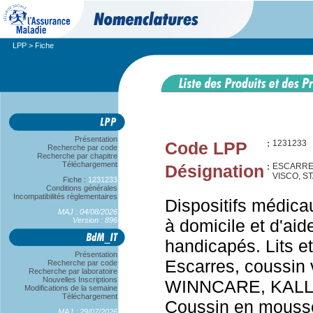
LPP
> Fiche
Présentation
Code LPP
:
1231233
Recherche par code
Recherche par chapitre
Téléchargement
Désignation
:
ESCARRES
VISCO, 
Fiche :
1231233
Conditions générales
Incompatibilités règlementaires
Dispositifs médica
MAJ : 04/08/2026
Version : 896
à domicile et d'aid
handicapés. Lits et
Présentation
Escarres, coussin v
Recherche par code
Recherche par laboratoire
Nouvelles Inscriptions
WINNCARE, KALLI
Modifications de la semaine
Téléchargement
Coussin en mousse
MAJ : 29/07/2026