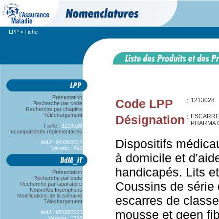
LPP
> Fiche
Présentation
Code LPP
:
1213028
Recherche par code
Recherche par chapitre
Téléchargement
Désignation
:
ESCARRES
PHARMA O
Fiche :
1213028
Incompatibilités règlementaires
Dispositifs médica
MAJ : 04/08/2026
Version : 896
à domicile et d'aid
handicapés. Lits et
Présentation
Recherche par code
Coussins de série 
Recherche par laboratoire
Nouvelles Inscriptions
Modifications de la semaine
escarres de classe
Téléchargement
mousse et geen fi
MAJ : 05/08/2026
Version : 1526