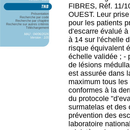
FIBRES, Réf. 11/
OUEST. Leur prise 
Présentation
Recherche par code
pour les patients p
Recherche par chapitre
Recherche sur autres critères
Téléchargement
d'escarre évalué à 
MAJ : 04/06/2026
à 14 sur l'échelle 
Version : 105
risque équivalent 
échelle validée ; - 
de lésions médulla
est assurée dans la
maximum tous les d
conformes à la der
du protocole "d'ev
surmatelas et des 
prévention des esca
laboratoire nationa