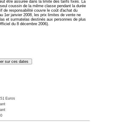
eut être assurée dans la limite des tarifs fixés. La
 seul coussin de la même classe pendant la durée
if de responsabilité couvre le coût d'achat du
 1er janvier 2008, les prix limites de vente ne
las et surmatelas destinés aux personnes de plus
Officiel du 8 décembre 2006).
,51 Euros
ant
ant
00