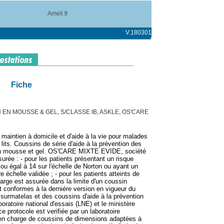
Ameli.fr
V.180301
Fiche
EN MOUSSE & GEL, S/CLASSE IB, ASKLE, OS'CARE
 maintien à domicile et d'aide à la vie pour malades
 lits. Coussins de série d'aide à la prévention des
 en mousse et gel. OS'CARE MIXTE EVIDE, société
rée : - pour les patients présentant un risque
 ou égal à 14 sur l'échelle de Norton ou ayant un
e échelle validée ; - pour les patients atteints de
harge est assurée dans la limite d'un coussin
 conformes à la derniére version en vigueur du
 surmatelas et des coussins d'aide à la prévention
boratoire national d'essais (LNE) et le ministère
e protocole est verifiée par un laboratoire
 en charge de coussins de dimensions adaptées à