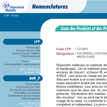
LPP
> Fiche
Présentation
Code LPP
:
1211851
Recherche par code
Recherche par chapitre
Désignation
:
ESCARRES, COUSSIN 
Téléchargement
MIXTE EVIDE
Fiche :
1211851
Incompatibilités règlementaires
Dispositifs médicaux et matériels de
et handicapés. Lits et matériels pour
MAJ : 04/08/2026
escarres de classe I, s/classe IB,
Version : 896
ASKLE. Leur prise en charge est assu
d'escarre évalué à un score inférieur
risque équivalent évalué par une autr
Présentation
lésions médullaires. Leur prise en c
Recherche par code
Recherche par laboratoire
maximum tous les deux ans. Ils sont
Nouvelles Inscriptions
protocole "d'évaluation des matelas,
Modifications de la semaine
des escarres", mis au point par le la
Téléchargement
charge de la santé. La conformité à c
MAJ : 05/08/2026
compétent et indépendant. La prise
Version : 1526