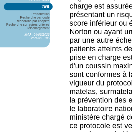
charge est assurée 
présentant un risq
Présentation
Recherche par code
score inférieur ou 
Recherche par chapitre
Recherche sur autres critères
Téléchargement
Norton ou ayant un
MAJ : 04/06/2026
par une autre échel
Version : 105
patients atteints d
prise en charge est
d'un coussin maxim
sont conformes à l
vigueur du protoco
matelas, surmatela
la prévention des e
le laboratoire nati
ministère chargé d
ce protocole est ve