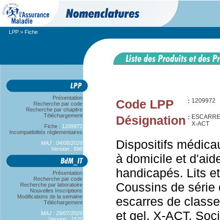
LPP
> Fiche
Présentation
Code LPP
:
1209972
Recherche par code
Recherche par chapitre
Téléchargement
Désignation
:
ESCARRES
X-ACT
Fiche :
1209972
Incompatibilités règlementaires
Dispositifs médica
MAJ : 04/08/2026
Version : 896
à domicile et d'aid
handicapés. Lits et
Présentation
Recherche par code
Coussins de série 
Recherche par laboratoire
Nouvelles Inscriptions
Modifications de la semaine
escarres de classe
Téléchargement
et gel. X-ACT, Soc
MAJ : 29/07/2026
Version : 1525