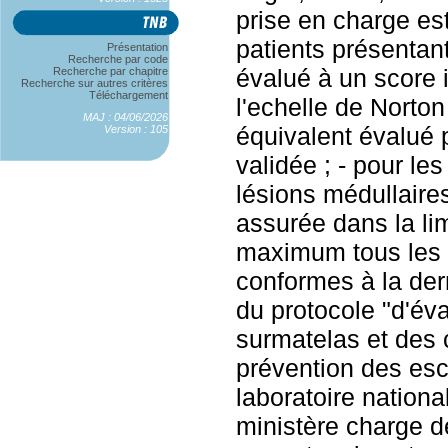
prise en charge est
patients présentan
Présentation
Recherche par code
évalué à un score i
Recherche par chapitre
Recherche sur autres critères
Téléchargement
l'echelle de Norton
MAJ : 04/06/2026
équivalent évalué 
Version : 105
validée ; - pour les
lésions médullaire
assurée dans la li
maximum tous les d
conformes à la der
du protocole "d'év
surmatelas et des 
prévention des esca
laboratoire nationa
ministère charge d