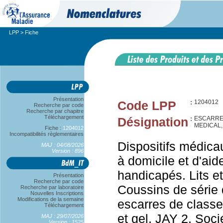
LPP
> Fiche
Présentation
Code LPP
:
1204012
Recherche par code
Recherche par chapitre
Téléchargement
Désignation
:
ESCARRES
MEDICAL,
Fiche :
1204012
Incompatibilités règlementaires
Dispositifs médica
MAJ : 04/08/2026
Version : 896
à domicile et d'aid
handicapés. Lits et
Présentation
Recherche par code
Coussins de série 
Recherche par laboratoire
Nouvelles Inscriptions
Modifications de la semaine
escarres de classe
Téléchargement
et gel, JAY 2, So
MAJ : 29/07/2026
Version : 1525