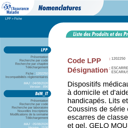
LPP
> Fiche
Présentation
Code LPP
:
1202250
Recherche par code
Recherche par chapitre
Téléchargement
Désignation
:
ESCARRES
ESCARIU
Fiche :
1202250
Incompatibilités règlementaires
Dispositifs médica
MAJ : 04/08/2026
Version : 896
à domicile et d'aid
handicapés. Lits et
Présentation
Recherche par code
Coussins de série 
Recherche par laboratoire
Nouvelles Inscriptions
Modifications de la semaine
escarres de classe
Téléchargement
et gel. GELO MOU
MAJ : 05/08/2026
Version : 1526