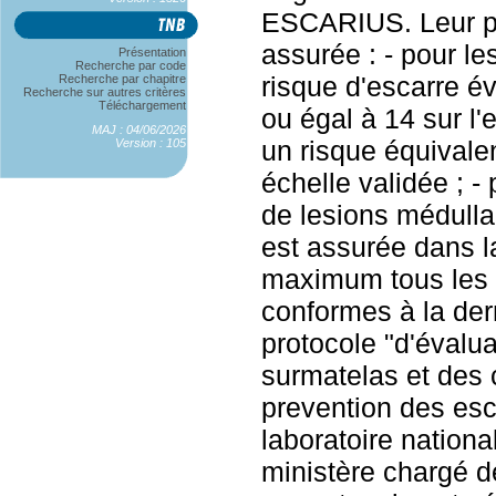
ESCARIUS. Leur pr
assurée : - pour le
Présentation
Recherche par code
risque d'escarre év
Recherche par chapitre
Recherche sur autres critères
Téléchargement
ou égal à 14 sur l'
MAJ : 04/06/2026
un risque équivale
Version : 105
échelle validée ; - 
de lesions médulla
est assurée dans la
maximum tous les d
conformes à la der
protocole "d'évalu
surmatelas et des 
prevention des esca
laboratoire nationa
ministère chargé d