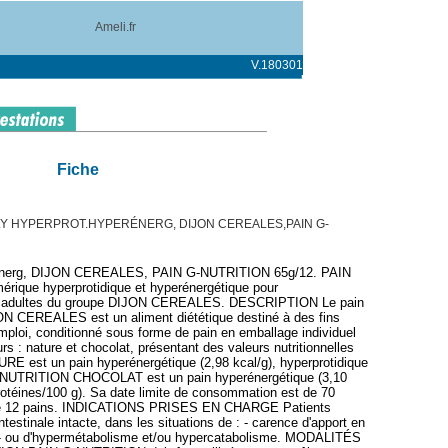
Ameli.fr
V.180301
Fiche
LY HYPERPROT.HYPERÉNERG, DIJON CEREALES,PAIN G-
perénerg, DIJON CEREALES, PAIN G-NUTRITION 65g/12. PAIN
ique hyperprotidique et hyperénergétique pour
ux adultes du groupe DIJON CEREALES. DESCRIPTION Le pain
 CEREALES est un aliment diététique destiné à des fins
emploi, conditionné sous forme de pain en emballage individuel
s : nature et chocolat, présentant des valeurs nutritionnelles
E est un pain hyperénergétique (2,98 kcal/g), hyperprotidique
 G-NUTRITION CHOCOLAT est un pain hyperénergétique (3,10
protéines/100 g). Sa date limite de consommation est de 70
n de 12 pains. INDICATIONS PRISES EN CHARGE Patients
ntestinale intacte, dans les situations de : - carence d'apport en
r ; - ou d'hypermétabolisme et/ou hypercatabolisme. MODALITÉS