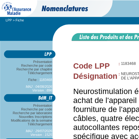
LPP
> Fiche
Présentation
Code LPP
:
1183468
Recherche par code
Recherche par chapitre
Téléchargement
Désignation
:
NEUROST
DE L’APP
Fiche :
1183468
MAJ : 04/08/2026
Neurostimulation é
Version : 896
achat de l'appareil 
Présentation
fourniture de l'ap
Recherche par code
Recherche par laboratoire
câbles, quatre éle
Nouvelles Inscriptions
Modifications de la semaine
Téléchargement
autocollantes repo
MAJ : 29/07/2026
spécifique avec a
Version : 1525