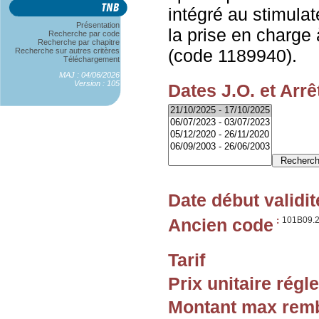
intégré au stimula
Présentation
la prise en charge à
Recherche par code
Recherche par chapitre
(code 1189940).
Recherche sur autres critères
Téléchargement
MAJ : 04/06/2026
Version : 105
Dates J.O. et Arrê
Date début validit
Ancien code
:
101B09.
Tarif
Prix unitaire rég
Montant max rem