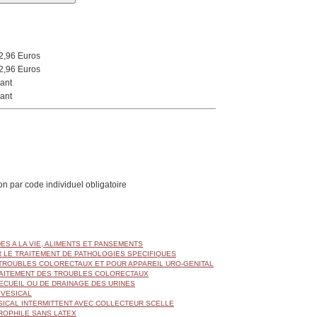
2,96 Euros
2,96 Euros
ant
ant
on par code individuel obligatoire
DES A LA VIE, ALIMENTS ET PANSEMENTS
R LE TRAITEMENT DE PATHOLOGIES SPECIFIQUES
, TROUBLES COLORECTAUX ET POUR APPAREIL URO-GENITAL
RAITEMENT DES TROUBLES COLORECTAUX
RECUEIL OU DE DRAINAGE DES URINES
 VESICAL
SICAL INTERMITTENT AVEC COLLECTEUR SCELLE
ROPHILE SANS LATEX