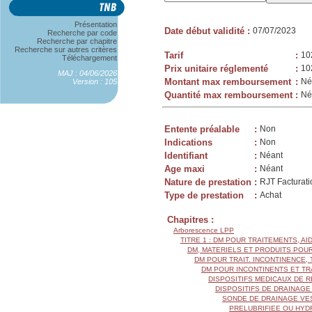
Présentation
Date début validité
:
07/07/2023
Recherche par code
Recherche par chapitre
Recherche sur autres critères
Tarif
:
10
Téléchargement
Prix unitaire réglementé
:
10
MAJ : 04/06/2026
Montant max remboursement
:
Né
Version : 105
Quantité max remboursement
:
Né
Entente préalable
:
Non
Indications
:
Non
Identifiant
:
Néant
Age maxi
:
Néant
Nature de prestation
:
RJT Facturati
Type de prestation
:
Achat
Chapitres :
Arborescence LPP
TITRE 1 : DM POUR TRAITEMENTS, AI
DM, MATERIELS ET PRODUITS POU
DM POUR TRAIT. INCONTINENCE
DM POUR INCONTINENTS ET T
DISPOSITIFS MEDICAUX DE 
DISPOSITIFS DE DRAINAGE
SONDE DE DRAINAGE VE
PRELUBRIFIEE OU HYD