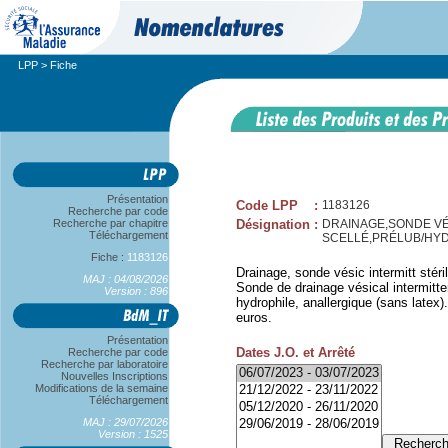
LPP
> Fiche
Présentation
Code LPP
:
1183126
Recherche par code
Recherche par chapitre
Désignation
:
DRAINAGE,SONDE VÉ
Téléchargement
SCELLÉ,PRÉLUB/HY
Fiche :
1183126
Drainage, sonde vésic intermitt stéri
MAJ : 04/08/2026
Sonde de drainage vésical intermitten
Version : 896
hydrophile, anallergique (sans latex
euros.
Présentation
Dates J.O. et Arrêté
Recherche par code
Recherche par laboratoire
Nouvelles Inscriptions
Modifications de la semaine
Téléchargement
MAJ : 29/07/2026
Version : 1525