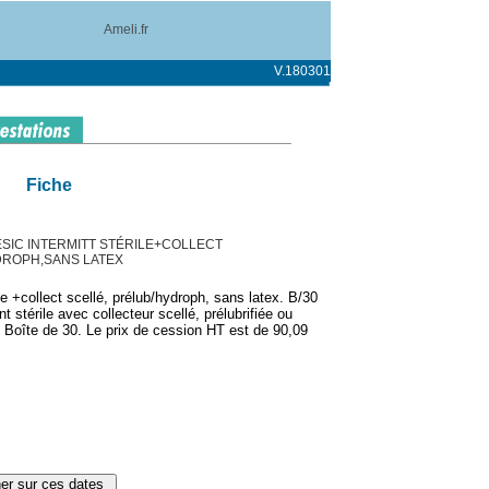
Ameli.fr
V.180301
Fiche
SIC INTERMITT STÉRILE+COLLECT
DROPH,SANS LATEX
le +collect scellé, prélub/hydroph, sans latex. B/30
t stérile avec collecteur scellé, prélubrifiée ou
). Boîte de 30. Le prix de cession HT est de 90,09