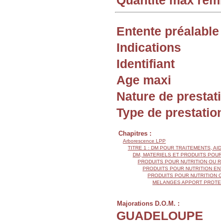
Quantité max re
Entente préalable
Indications
Identifiant
Age maxi
Nature de prestat
Type de prestatio
Chapitres :
Arborescence LPP
TITRE 1 : DM POUR TRAITEMENTS, AI
DM, MATERIELS ET PRODUITS POU
PRODUITS POUR NUTRITION OU R
PRODUITS POUR NUTRITION E
PRODUITS POUR NUTRITION O
MELANGES APPORT PROTEI
Majorations D.O.M. :
GUADELOUPE