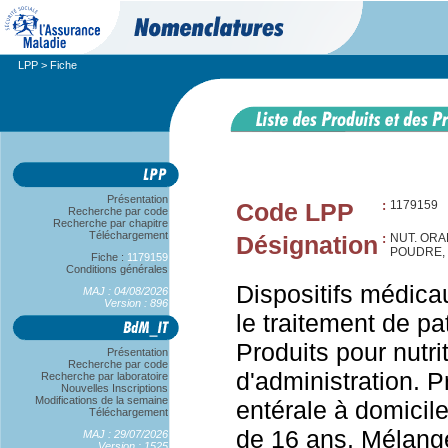
LPP
> Fiche
Présentation
Code LPP
:
1179159
Recherche par code
Recherche par chapitre
Téléchargement
Désignation
:
NUT. ORA
POUDRE, 
Fiche :
1179159
Conditions générales
Dispositifs médicau
MAJ : 04/08/2026
Version : 896
le traitement de pa
Produits pour nutri
Présentation
Recherche par code
d'administration. Pr
Recherche par laboratoire
Nouvelles Inscriptions
Modifications de la semaine
entérale à domicil
Téléchargement
de 16 ans. Mélange
MAJ : 29/07/2026
Version : 1525