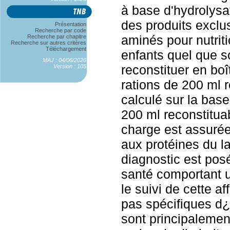
à base d'hydrolysat
des produits exclu
Présentation
Recherche par code
aminés pour nutrit
Recherche par chapitre
Recherche sur autres critères
Téléchargement
enfants quel que so
MAJ : 04/06/2026
reconstituer en boî
Version : 105
rations de 200 ml r
calculé sur la bas
200 ml reconstituab
charge est assurée
aux protéines du la
diagnostic est pos
santé comportant u
le suivi de cette a
pas spécifiques d
sont principalemen