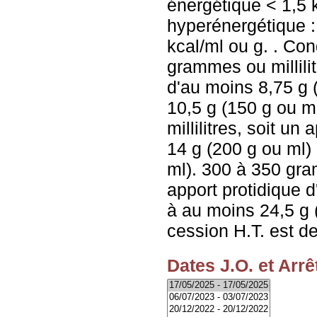
énergétique < 1,5 
hyperénergétique :
kcal/ml ou g. . Co
grammes ou millilit
d'au moins 8,75 g 
10,5 g (150 g ou 
millilitres, soit un
14 g (200 g ou ml)
ml). 300 à 350 gram
apport protidique 
à au moins 24,5 g 
cession H.T. est d
Dates J.O. et Arrê