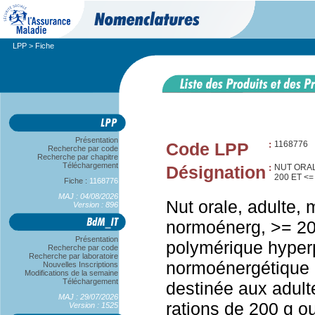
LPP
> Fiche
Présentation
Code LPP
:
1168776
Recherche par code
Recherche par chapitre
Téléchargement
Désignation
:
NUT ORAL
200 ET <= 
Fiche :
1168776
MAJ : 04/08/2026
Nut orale, adulte, 
Version : 896
normoénerg, >= 20
Présentation
polymérique hyperp
Recherche par code
Recherche par laboratoire
normoénergétique 
Nouvelles Inscriptions
Modifications de la semaine
Téléchargement
destinée aux adult
MAJ : 29/07/2026
rations de 200 g o
Version : 1525