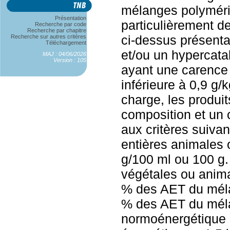
mélanges polyméri
Présentation
particulièrement d
Recherche par code
Recherche par chapitre
ci-dessus présent
Recherche sur autres critères
Téléchargement
et/ou un hypercata
MAJ : 04/06/2026
Version : 105
ayant une carence 
inférieure à 0,9 g/k
charge, les produit
composition et un
aux critères suivan
entières animales 
g/100 ml ou 100 g. 
végétales ou anima
% des AET du méla
% des AET du méla
normoénergétique :