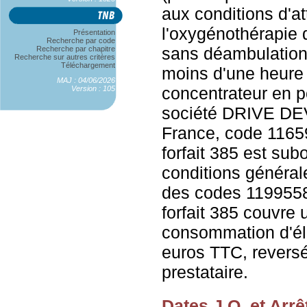
aux conditions d'at
l'oxygénothérapie 
Présentation
Recherche par code
sans déambulation
Recherche par chapitre
Recherche sur autres critères
Téléchargement
moins d'une heure 
MAJ : 04/06/2026
concentrateur en p
Version : 105
société DRIVE D
France, code 1165
forfait 385 est su
conditions générale
des codes 1199558 
forfait 385 couvre 
consommation d'éle
euros TTC, reversé
prestataire.
Dates J.O. et Arrê