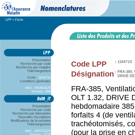
LPP
> Fiche
Présentation
Code LPP
:
1164710
Recherche par code
Recherche par chapitre
Téléchargement
Désignation
:
FRA-385,
DRIVE DE
Fiche :
1164710
Conditions générales
FRA-385, Ventilati
MAJ : 04/08/2026
Version : 896
OLT 1.32, DRIVE D
hebdomadaire 385 d
Présentation
Recherche par code
forfaits 4 (de venti
Recherche par laboratoire
Nouvelles Inscriptions
Modifications de la semaine
trachéotomisés, c
Téléchargement
(pour la prise en 
MAJ : 29/07/2026
Version : 1525