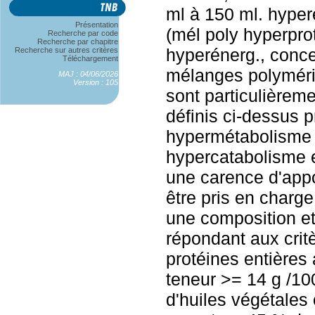
ml à 150 ml. hype
Présentation
(mél poly hyperpro
Recherche par code
Recherche par chapitre
hyperénerg., conce
Recherche sur autres critères
Téléchargement
mélanges polyméri
MAJ : 04/06/2026
Version : 105
sont particulièrem
définis ci-dessus 
hypermétabolisme 
hypercatabolisme e
une carence d'appo
être pris en charge
une composition e
répondant aux critè
protéines entières
teneur >= 14 g /100
d'huiles végétales