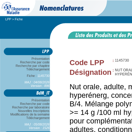
LPP
> Fiche
Présentation
Code LPP
:
1145730
Recherche par code
Recherche par chapitre
Téléchargement
Désignation
:
NUT ORA
HYPERÉN
Fiche :
1145730
MAJ : 04/08/2026
Nut orale, adulte, 
Version : 896
hyperénerg, concen
Présentation
B/4. Mélange poly
Recherche par code
Recherche par laboratoire
>= 14 g /100 ml hy
Nouvelles Inscriptions
Modifications de la semaine
Téléchargement
pour complémentat
MAJ : 05/08/2026
adultes, condition
Version : 1526