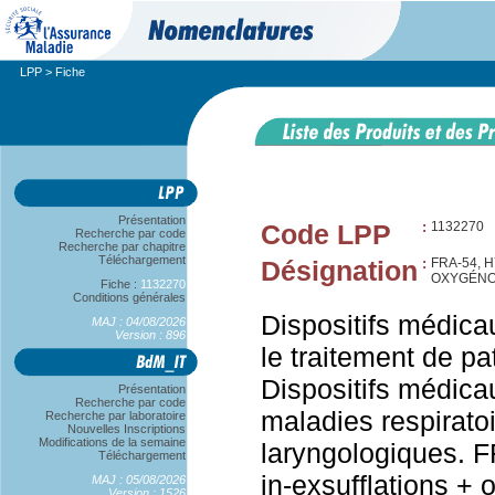
LPP
> Fiche
Présentation
Code LPP
:
1132270
Recherche par code
Recherche par chapitre
Téléchargement
Désignation
:
FRA-54, 
OXYGÉNO 
Fiche :
1132270
Conditions générales
Dispositifs médicau
MAJ : 04/08/2026
Version : 896
le traitement de pa
Dispositifs médica
Présentation
Recherche par code
maladies respiratoi
Recherche par laboratoire
Nouvelles Inscriptions
Modifications de la semaine
laryngologiques. F
Téléchargement
in-exsufflations +
MAJ : 05/08/2026
Version : 1526