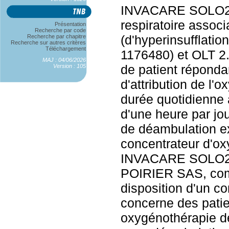
INVACARE SOLO2 F
respiratoire associa
Présentation
Recherche par code
(d'hyperinsufflatio
Recherche par chapitre
Recherche sur autres critères
Téléchargement
1176480) et OLT 2.
MAJ : 04/06/2026
de patient réponda
Version : 105
d'attribution de l'
durée quotidienne
d'une heure par jo
de déambulation ex
concentrateur d'ox
INVACARE SOLO2 
POIRIER SAS, com
disposition d'un co
concerne des patie
oxygénothérapie d