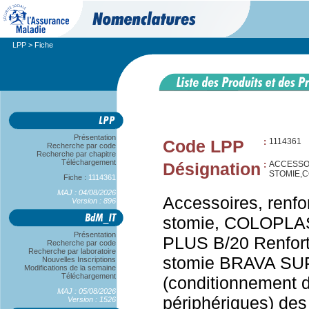
LPP
> Fiche
Présentation
Code LPP
:
1114361
Recherche par code
Recherche par chapitre
Téléchargement
Désignation
:
ACCESSO
STOMIE,C
Fiche :
1114361
MAJ : 04/08/2026
Accessoires, renfo
Version : 896
stomie, COLOPL
Présentation
PLUS B/20 Renfort
Recherche par code
Recherche par laboratoire
stomie BRAVA S
Nouvelles Inscriptions
Modifications de la semaine
Téléchargement
(conditionnement d
MAJ : 05/08/2026
périphériques) des
Version : 1526