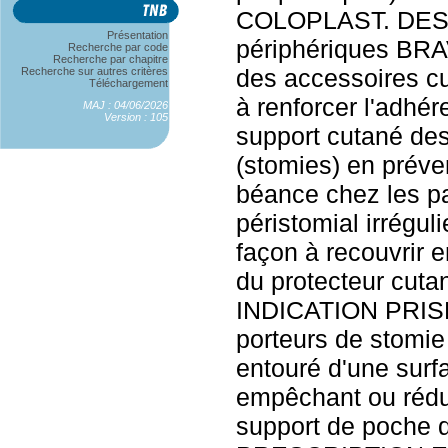
COLOPLAST. DESC
Présentation
périphériques B
Recherche par code
Recherche par chapitre
des accessoires cu
Recherche sur autres critères
Téléchargement
à renforcer l'adhé
MAJ : 04/06/2026
Version : 105
support cutané des
(stomies) en prév
béance chez les pa
péristomial irréguli
façon à recouvrir e
du protecteur cutan
INDICATION PRIS
porteurs de stomie
entouré d'une surf
empêchant ou rédui
support de poche