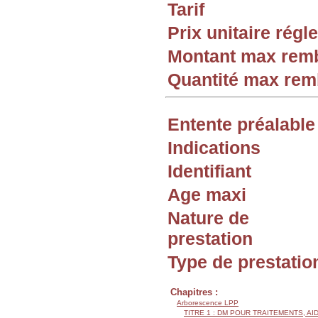
Tarif
Prix unitaire rég
Montant max rem
Quantité max re
Entente préalable
Indications
Identifiant
Age maxi
Nature de
prestation
Type de prestatio
Chapitres :
Arborescence LPP
TITRE 1 : DM POUR TRAITEMENTS, AI