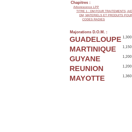
Chapitres :
Arborescence LPP
TITRE 1 : DM POUR TRAITEMENTS, AI
DM, MATERIELS ET PRODUITS POU
CODES RADIES
Majorations D.O.M. :
GUADELOUPE
1,300
MARTINIQUE
1,150
GUYANE
1,200
REUNION
1,200
MAYOTTE
1,360