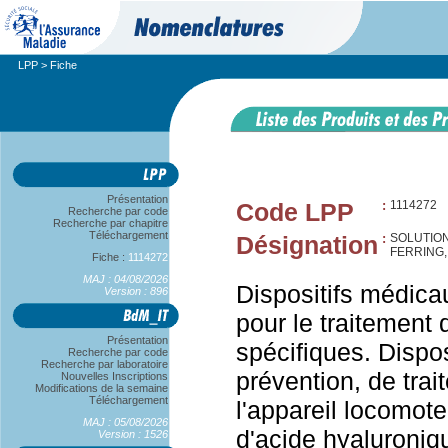
LPP
> Fiche
Présentation
Code LPP
:
1114272
Recherche par code
Recherche par chapitre
Téléchargement
Désignation
:
SOLUTION
FERRING,
Fiche :
1114272
MAJ : 04/08/2026
Dispositifs médicau
Version : 896
pour le traitement 
Présentation
spécifiques. Dispo
Recherche par code
Recherche par laboratoire
prévention, de trai
Nouvelles Inscriptions
Modifications de la semaine
Téléchargement
l'appareil locomote
MAJ : 05/08/2026
d'acide hyaluroniqu
Version : 1526