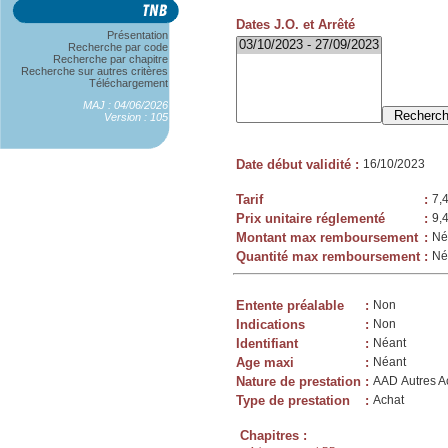
Dates J.O. et Arrêté
Présentation
Recherche par code
Recherche par chapitre
Recherche sur autres critères
Téléchargement
MAJ : 04/06/2026
Version : 105
Date début validité
:
16/10/2023
Tarif
:
7,
Prix unitaire réglementé
:
9,
Montant max remboursement
:
Né
Quantité max remboursement
:
Né
Entente préalable
:
Non
Indications
:
Non
Identifiant
:
Néant
Age maxi
:
Néant
Nature de prestation
:
AAD Autres Ac
Type de prestation
:
Achat
Chapitres :