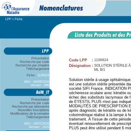
LPP
> Fiche
Présentation
Code LPP
:
1106924
Recherche par code
Recherche par chapitre
Désignation
:
SOLUTION STÉRILE À
Téléchargement
ML B/1
Fiche :
1106924
Solution stérile à usage ophtalmi
MAJ : 04/08/2026
est une solution stérile présentée 
Version : 896
société SIFI France. INDICATION 
sécheresse oculaire avec kératite ou
échec des substituts lacrymaux de fai
Présentation
de EYESTIL PLUS n'est pas indiquée 
Recherche par code
MODALITÉS DE PRESCRIPTION ET D'
Recherche par laboratoire
Nouvelles Inscriptions
après diagnostic de kératite ou de k
Modifications de la semaine
colorimétrique réalisé à la lampe à f
Téléchargement
traitement. À l'issue de cette pério
éventuel renouvellement de prescrip
MAJ : 29/07/2026
Version : 1525
PLUS peut être utilisé pendant 6 mo