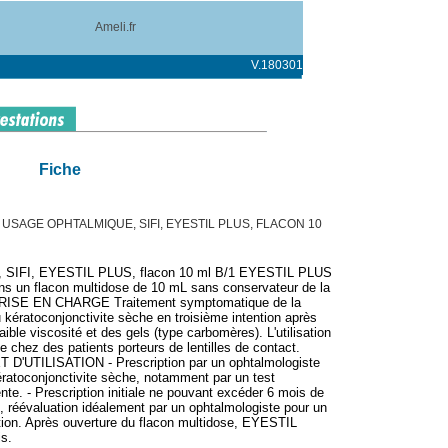
Ameli.fr
V.180301
Fiche
 USAGE OPHTALMIQUE, SIFI, EYESTIL PLUS, FLACON 10
que, SIFI, EYESTIL PLUS, flacon 10 ml B/1 EYESTIL PLUS
dans un flacon multidose de 10 mL sans conservateur de la
PRISE EN CHARGE Traitement symptomatique de la
 kératoconjonctivite sèche en troisième intention après
ble viscosité et des gels (type carbomères). L'utilisation
chez des patients porteurs de lentilles de contact.
UTILISATION - Prescription par un ophtalmologiste
ératoconjonctivite sèche, notamment par un test
ente. - Prescription initiale ne pouvant excéder 6 mois de
de, réévaluation idéalement par un ophtalmologiste pour un
tion. Après ouverture du flacon multidose, EYESTIL
is.