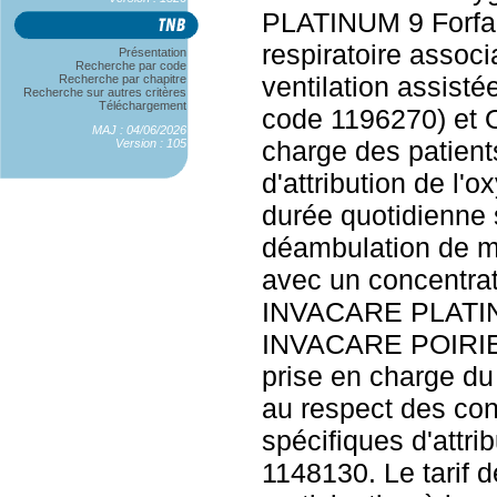
PLATINUM 9 Forfa
respiratoire associa
Présentation
Recherche par code
ventilation assisté
Recherche par chapitre
Recherche sur autres critères
Téléchargement
code 1196270) et O
MAJ : 04/06/2026
charge des patient
Version : 105
d'attribution de l'
durée quotidienne
déambulation de mo
avec un concentrat
INVACARE PLATINU
INVACARE POIRIE
prise en charge du
au respect des con
spécifiques d'attr
1148130. Le tarif d