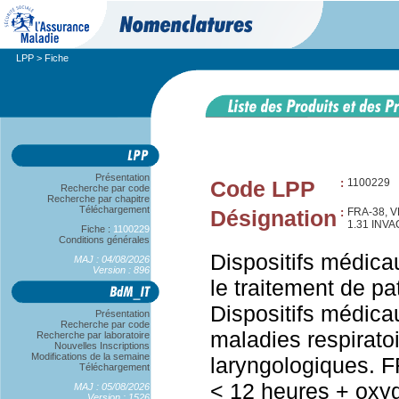
LPP
> Fiche
Présentation
Code LPP
:
1100229
Recherche par code
Recherche par chapitre
Téléchargement
Désignation
:
FRA-38, 
1.31 INV
Fiche :
1100229
Conditions générales
Dispositifs médicau
MAJ : 04/08/2026
Version : 896
le traitement de pa
Dispositifs médica
Présentation
Recherche par code
maladies respiratoi
Recherche par laboratoire
Nouvelles Inscriptions
Modifications de la semaine
laryngologiques. F
Téléchargement
< 12 heures + ox
MAJ : 05/08/2026
Version : 1526