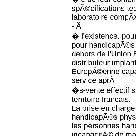
spÃ©cifications te
laboratoire compÃ
- Ã
� l'existence, pou
pour handicapÃ©s 
dehors de l'Union
distributeur impla
EuropÃ©enne capab
service aprÃ
�s-vente effectif s
territoire francais.
La prise en charg
handicapÃ©s phys
les personnes han
incapacitÃ© de mar