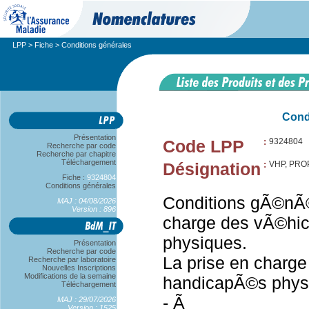
LPP
>
Fiche
> Conditions générales
Cond
Présentation
Code LPP
:
9324804
Recherche par code
Recherche par chapitre
Téléchargement
Désignation
:
VHP, PRO
Fiche :
9324804
Conditions générales
Conditions gÃ©nÃ©
MAJ : 04/08/2026
Version : 896
charge des vÃ©hi
physiques.
Présentation
Recherche par code
La prise en charg
Recherche par laboratoire
Nouvelles Inscriptions
Modifications de la semaine
handicapÃ©s phys
Téléchargement
- Ã
MAJ : 29/07/2026
Version : 1525