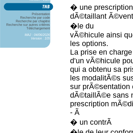
� une prescriptio
dÃ©taillant Ã©ven
Présentation
Recherche par code
Recherche par chapitre
�le du
Recherche sur autres critères
Téléchargement
vÃ©hicule ainsi qu
MAJ : 04/06/2026
Version : 105
les options.
La prise en charge
d'un vÃ©hicule po
qui a obtenu sa pr
les modalitÃ©s su
sur prÃ©sentation 
dÃ©taillÃ©e sans 
prescription mÃ©di
- Ã
� un contrÃ
�le de leur confo