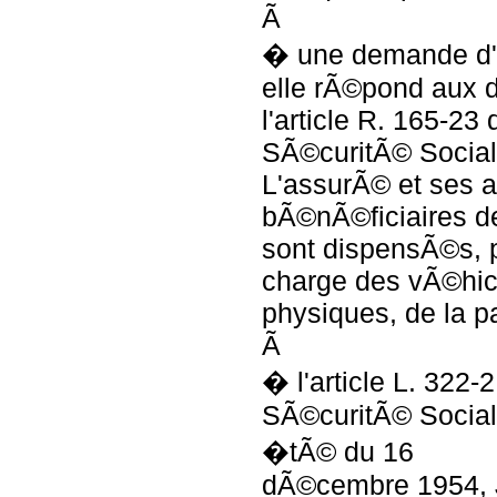
Ã
� une demande d'e
elle rÃ©pond aux d
l'article R. 165-23
SÃ©curitÃ© Social
L'assurÃ© et ses a
bÃ©nÃ©ficiaires de
sont dispensÃ©s, p
charge des vÃ©hi
physiques, de la p
Ã
� l'article L. 322-
SÃ©curitÃ© Social
�tÃ© du 16
dÃ©cembre 1954,