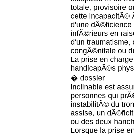
totale, provisoire o
cette incapacitÃ©
d'une dÃ©ficience
infÃ©rieurs en rai
d'un traumatisme, 
congÃ©nitale ou du
La prise en charg
handicapÃ©s phys
� dossier
inclinable est ass
personnes qui prÃ
instabilitÃ© du tro
assise, un dÃ©ficit
ou des deux hanch
Lorsque la prise e