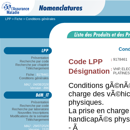
LPP
>
Fiche
> Conditions générales
Cond
Présentation
Code LPP
:
9178461
Recherche par code
Recherche par chapitre
Téléchargement
Désignation
:
VHP, ELE
PLATINES
Fiche :
9178461
Conditions générales
Conditions gÃ©nÃ©
MAJ : 04/08/2026
Version : 896
charge des vÃ©hi
physiques.
Présentation
Recherche par code
La prise en charg
Recherche par laboratoire
Nouvelles Inscriptions
Modifications de la semaine
handicapÃ©s phys
Téléchargement
- Ã
MAJ : 29/07/2026
Version : 1525