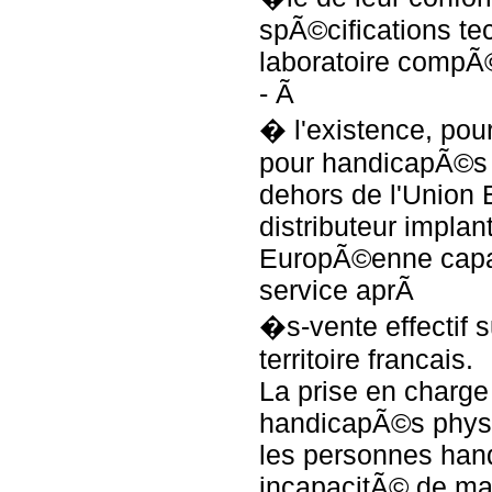
spÃ©cifications te
laboratoire compÃ
- Ã
� l'existence, pou
pour handicapÃ©s 
dehors de l'Union
distributeur impla
EuropÃ©enne capab
service aprÃ
�s-vente effectif s
territoire francais.
La prise en charg
handicapÃ©s phys
les personnes han
incapacitÃ© de mar