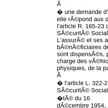
Ã
� une demande d'e
elle rÃ©pond aux d
l'article R. 165-23
SÃ©curitÃ© Social
L'assurÃ© et ses a
bÃ©nÃ©ficiaires de
sont dispensÃ©s, p
charge des vÃ©hi
physiques, de la p
Ã
� l'article L. 322-
SÃ©curitÃ© Social
�tÃ© du 16
dÃ©cembre 1954,