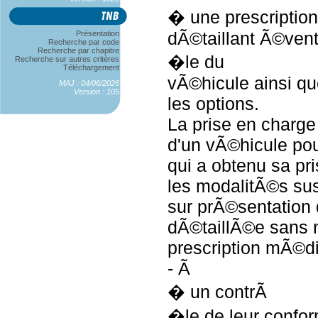
� une prescriptio
dÃ©taillant Ã©ven
Présentation
Recherche par code
Recherche par chapitre
�le du
Recherche sur autres critères
Téléchargement
vÃ©hicule ainsi qu
MAJ : 04/06/2026
Version : 105
les options.
La prise en charge
d'un vÃ©hicule po
qui a obtenu sa pr
les modalitÃ©s su
sur prÃ©sentation 
dÃ©taillÃ©e sans 
prescription mÃ©di
- Ã
� un contrÃ
�le de leur confo