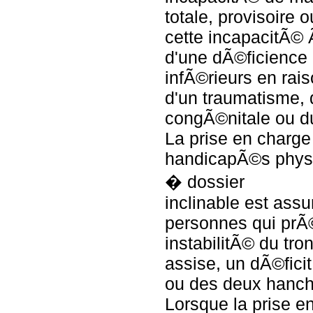
totale, provisoire o
cette incapacitÃ©
d'une dÃ©ficience
infÃ©rieurs en rai
d'un traumatisme, 
congÃ©nitale ou du
La prise en charg
handicapÃ©s phys
� dossier
inclinable est ass
personnes qui prÃ
instabilitÃ© du tro
assise, un dÃ©ficit
ou des deux hanch
Lorsque la prise e