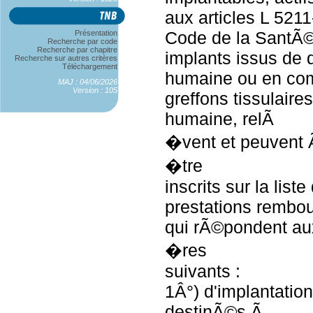
aux articles L 5211
Code de la SantÃ©
Présentation
Recherche par code
Recherche par chapitre
implants issus de 
Recherche sur autres critères
Téléchargement
humaine ou en com
MAJ : 04/06/2026
Version : 105
greffons tissulaires
humaine, relÃ
�vent et peuvent 
�tre
inscrits sur la list
prestations rembo
qui rÃ©pondent aux
�res
suivants :
1Â°) d'implantation
destinÃ©s Ã