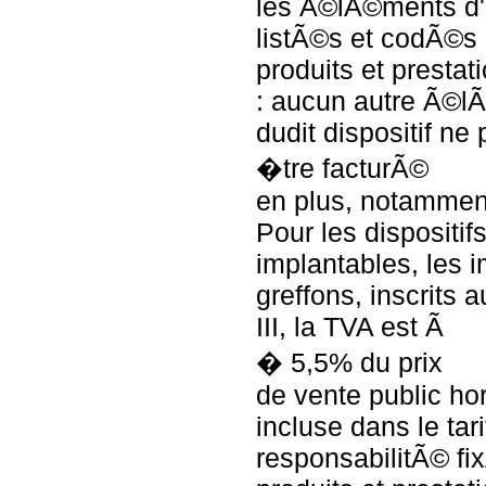
les Ã©lÃ©ments d'u
listÃ©s et codÃ©s 
produits et presta
: aucun autre Ã©lÃ
dudit dispositif ne
�tre facturÃ©
en plus, notammen
Pour les dispositi
implantables, les i
greffons, inscrits au
III, la TVA est Ã
� 5,5% du prix
de vente public hor
incluse dans le tari
responsabilitÃ© fix