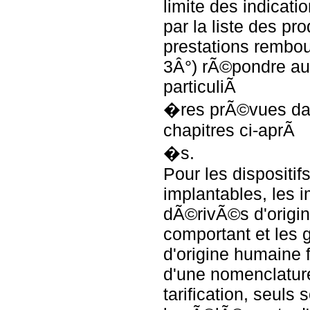
limite des indicat
par la liste des pro
prestations rembou
3Â°) rÃ©pondre au
particuliÃ
�res prÃ©vues da
chapitres ci-aprÃ
�s.
Pour les dispositi
implantables, les 
dÃ©rivÃ©s d'origi
comportant et les g
d'origine humaine f
d'une nomenclatur
tarification, seuls