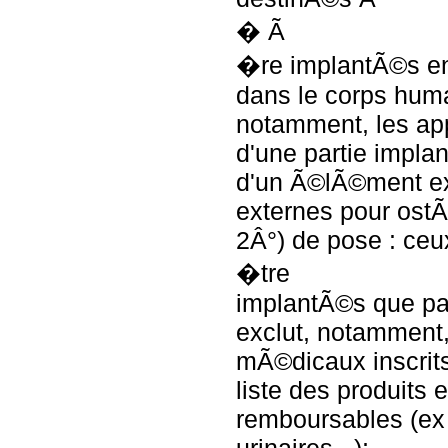
� Ã
�re implantÃ©s en
dans le corps humai
notamment, les ap
d'une partie implan
d'un Ã©lÃ©ment ext
externes pour ostÃ
2Â°) de pose : ceu
�tre
implantÃ©s que pa
exclut, notamment, 
mÃ©dicaux inscrits 
liste des produits 
remboursables (ex