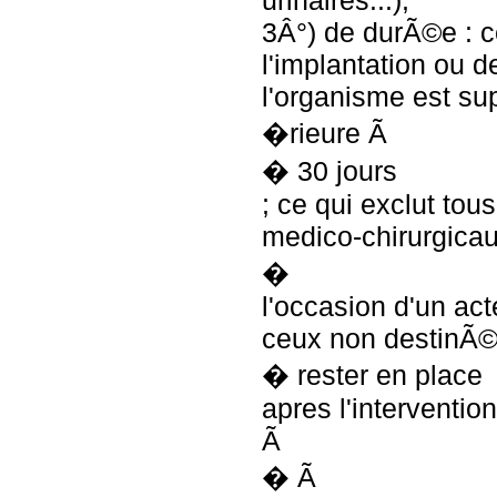
urinaires...);
3Â°) de durÃ©e : 
l'implantation ou 
l'organisme est su
�rieure Ã
� 30 jours
; ce qui exclut tou
medico-chirurgicau
�
l'occasion d'un ac
ceux non destinÃ
� rester en place
apres l'interventi
Ã
� Ã