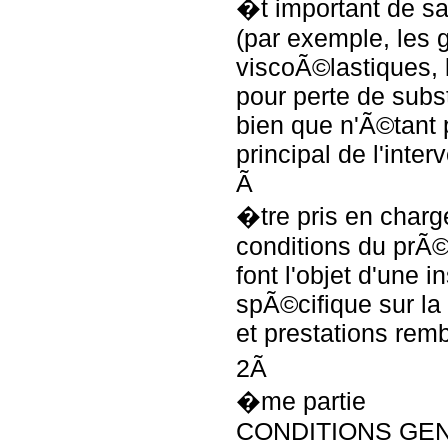
�t important de s
(par exemple, les 
viscoÃ©lastiques, 
pour perte de subst
bien que n'Ã©tant p
principal de l'inte
Ã
�tre pris en charg
conditions du prÃ©s
font l'objet d'une i
spÃ©cifique sur la 
et prestations rem
2Ã
�me partie
CONDITIONS GENE