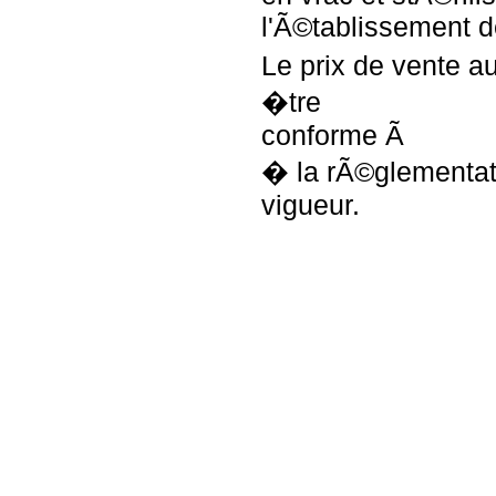
l'Ã©tablissement 
Le prix de vente au
�tre
conforme Ã
� la rÃ©glementat
vigueur.