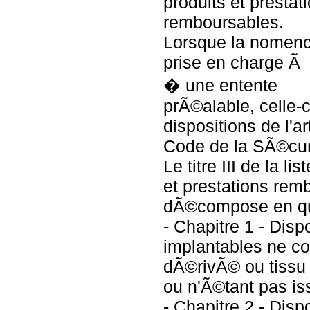
produits et prestat
remboursables.
Lorsque la nomencl
prise en charge Ã
� une entente
prÃ©alable, celle-
dispositions de l'a
Code de la SÃ©cur
Le titre III de la li
et prestations rem
dÃ©compose en qua
- Chapitre 1 - Dis
implantables ne c
dÃ©rivÃ© ou tissu 
ou n'Ã©tant pas is
- Chapitre 2 - Dis