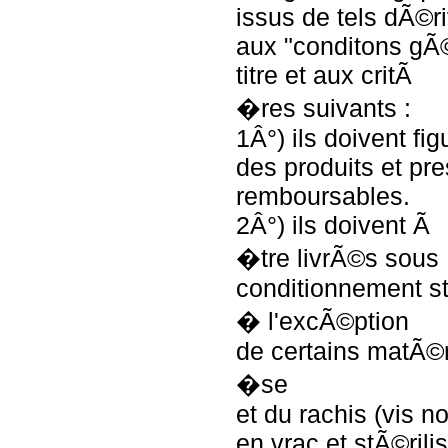
issus de tels dÃ©
aux "conditons gÃ
titre et aux critÃ
�res suivants :
1Â°) ils doivent figu
des produits et pre
remboursables.
2Â°) ils doivent Ã
�tre livrÃ©s sous
conditionnement st
� l'excÃ©ption
de certains matÃ©
�se
et du rachis (vis 
en vrac et stÃ©ril