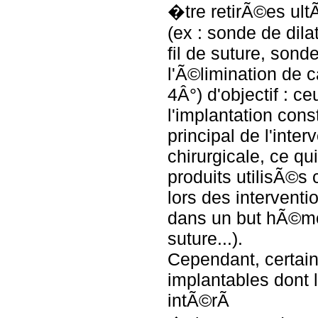
�tre retirÃ©es ul
(ex : sonde de dila
fil de suture, sond
l'Ã©limination de ca
4Â°) d'objectif : c
l'implantation const
principal de l'inter
chirurgicale, ce qui
produits utilisÃ©
lors des interventi
dans un but hÃ©mo
suture...).
Cependant, certain
implantables dont 
intÃ©rÃ