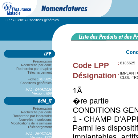
LPP
>
Fiche
> Conditions générales
Cond
Présentation
Code LPP
:
8185625
Recherche par code
Recherche par chapitre
Téléchargement
Désignation
:
IMPLANT
CLOU-TR
Fiche :
8185625
Conditions générales
1Ã
MAJ : 04/08/2026
Version : 896
�re partie
CONDITIONS GENE
Présentation
Recherche par code
Recherche par laboratoire
1 - CHAMP D'APP
Nouvelles Inscriptions
Modifications de la semaine
Parmi les disposit
Téléchargement
MAJ : 29/07/2026
implantables, actif
Version : 1525