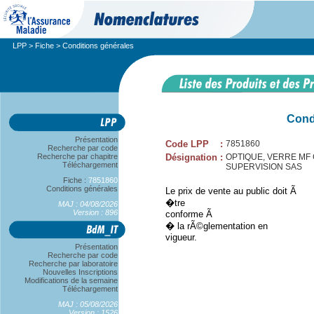
LPP
>
Fiche
> Conditions générales
Cond
Présentation
Code LPP
:
7851860
Recherche par code
Recherche par chapitre
Désignation
:
OPTIQUE, VERRE MF C
Téléchargement
SUPERVISION SAS
Fiche :
7851860
Conditions générales
Le prix de vente au public doit Ã
�tre
MAJ : 04/08/2026
Version : 896
conforme Ã
� la rÃ©glementation en
vigueur.
Présentation
Recherche par code
Recherche par laboratoire
Nouvelles Inscriptions
Modifications de la semaine
Téléchargement
MAJ : 05/08/2026
Version : 1526