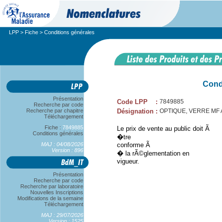
LPP
>
Fiche
> Conditions générales
Cond
Présentation
Code LPP
:
7849885
Recherche par code
Recherche par chapitre
Désignation
:
OPTIQUE, VERRE MF A,
Téléchargement
Fiche :
7849885
Le prix de vente au public doit Ã
Conditions générales
�tre
MAJ : 04/08/2026
conforme Ã
Version : 896
� la rÃ©glementation en
vigueur.
Présentation
Recherche par code
Recherche par laboratoire
Nouvelles Inscriptions
Modifications de la semaine
Téléchargement
MAJ : 29/07/2026
Version : 1525