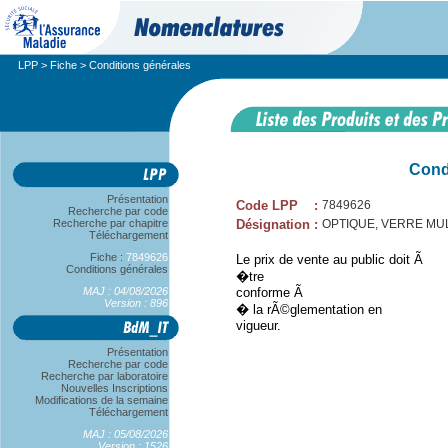
LPP
>
Fiche
> Conditions générales
Cond
Présentation
Code LPP
:
7849626
Recherche par code
Recherche par chapitre
Désignation
:
OPTIQUE, VERRE MUL
Téléchargement
Fiche :
7849626
Le prix de vente au public doit Ã
Conditions générales
�tre
MAJ : 04/08/2026
conforme Ã
Version : 896
� la rÃ©glementation en
vigueur.
Présentation
Recherche par code
Recherche par laboratoire
Nouvelles Inscriptions
Modifications de la semaine
Téléchargement
MAJ : 05/08/2026
Version : 1526