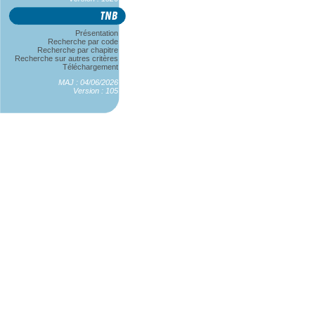
Présentation
Recherche par code
Recherche par chapitre
Recherche sur autres critères
Téléchargement
MAJ : 04/06/2026
Version : 105