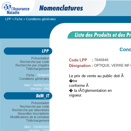
LPP
>
Fiche
> Conditions générales
Cond
Présentation
Code LPP
:
7846846
Recherche par code
Recherche par chapitre
Désignation
:
OPTIQUE, VERRE MF CL
Téléchargement
Fiche :
7846846
Le prix de vente au public doit Ã
Conditions générales
�tre
MAJ : 04/08/2026
conforme Ã
Version : 896
� la rÃ©glementation en
vigueur.
Présentation
Recherche par code
Recherche par laboratoire
Nouvelles Inscriptions
Modifications de la semaine
Téléchargement
MAJ : 05/08/2026
Version : 1526