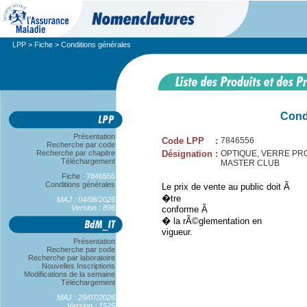
LPP
>
Fiche
> Conditions générales
Cond
Présentation
Code LPP
:
7846556
Recherche par code
Recherche par chapitre
Désignation
:
OPTIQUE, VERRE PROG A
Téléchargement
MASTER CLUB
Fiche :
7846556
Conditions générales
Le prix de vente au public doit Ã
�tre
MAJ : 04/08/2026
Version : 896
conforme Ã
� la rÃ©glementation en
vigueur.
Présentation
Recherche par code
Recherche par laboratoire
Nouvelles Inscriptions
Modifications de la semaine
Téléchargement
MAJ : 29/07/2026
Version : 1525