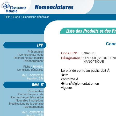
LPP
>
Fiche
> Conditions générales
Cond
Présentation
Code LPP
:
7846361
Recherche par code
Recherche par chapitre
Désignation
:
OPTIQUE, VERRE UNIFOC
Téléchargement
NANOPTIQUE
Fiche :
7846361
Conditions générales
Le prix de vente au public doit Ã
�tre
MAJ : 04/08/2026
Version : 896
conforme Ã
� la rÃ©glementation en
vigueur.
Présentation
Recherche par code
Recherche par laboratoire
Nouvelles Inscriptions
Modifications de la semaine
Téléchargement
MAJ : 05/08/2026
Version : 1526