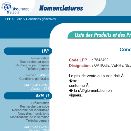
LPP
>
Fiche
> Conditions générales
Cond
Présentation
Code LPP
:
7843492
Recherche par code
Recherche par chapitre
Désignation
:
OPTIQUE, VERRE NE
Téléchargement
Fiche :
7843492
Le prix de vente au public doit Ã
Conditions générales
�tre
MAJ : 04/08/2026
conforme Ã
Version : 896
� la rÃ©glementation en
vigueur.
Présentation
Recherche par code
Recherche par laboratoire
Nouvelles Inscriptions
Modifications de la semaine
Téléchargement
MAJ : 05/08/2026
Version : 1526