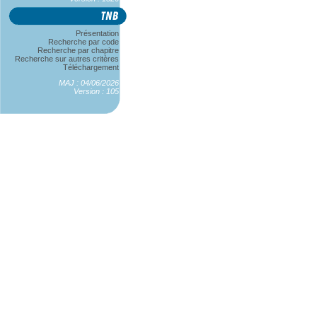
Présentation
Recherche par code
Recherche par chapitre
Recherche sur autres critères
Téléchargement
MAJ : 04/06/2026
Version : 105