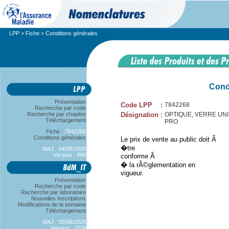
LPP
>
Fiche
> Conditions générales
Cond
Présentation
Code LPP
:
7842268
Recherche par code
Recherche par chapitre
Désignation
:
OPTIQUE, VERRE UNIFO
Téléchargement
PRO
Fiche :
7842268
Conditions générales
Le prix de vente au public doit Ã
�tre
MAJ : 04/08/2026
Version : 896
conforme Ã
� la rÃ©glementation en
vigueur.
Présentation
Recherche par code
Recherche par laboratoire
Nouvelles Inscriptions
Modifications de la semaine
Téléchargement
MAJ : 05/08/2026
Version : 1526