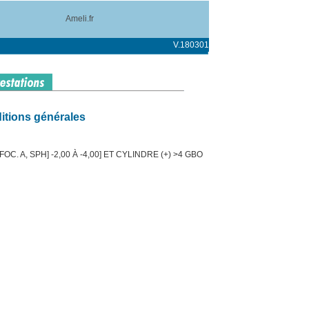
Ameli.fr
V.180301
itions générales
C. A, SPH] -2,00 À -4,00] ET CYLINDRE (+) >4 GBO