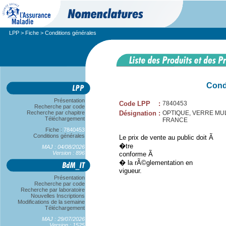
LPP
>
Fiche
> Conditions générales
Cond
Présentation
Code LPP
:
7840453
Recherche par code
Recherche par chapitre
Désignation
:
OPTIQUE, VERRE MULT
Téléchargement
FRANCE
Fiche :
7840453
Conditions générales
Le prix de vente au public doit Ã
�tre
MAJ : 04/08/2026
Version : 896
conforme Ã
� la rÃ©glementation en
vigueur.
Présentation
Recherche par code
Recherche par laboratoire
Nouvelles Inscriptions
Modifications de la semaine
Téléchargement
MAJ : 29/07/2026
Version : 1525