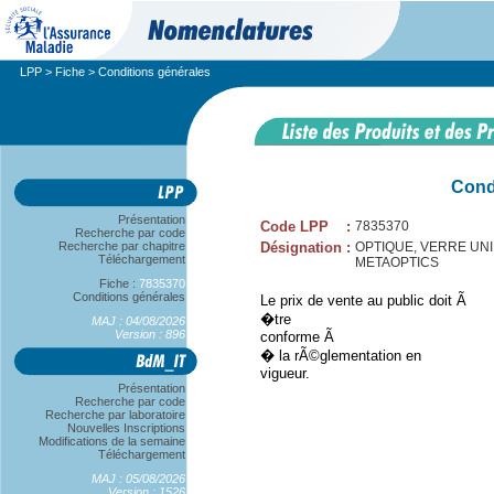
LPP
>
Fiche
> Conditions générales
Cond
Présentation
Code LPP
:
7835370
Recherche par code
Recherche par chapitre
Désignation
:
OPTIQUE, VERRE UNIFOC
Téléchargement
METAOPTICS
Fiche :
7835370
Conditions générales
Le prix de vente au public doit Ã
�tre
MAJ : 04/08/2026
Version : 896
conforme Ã
� la rÃ©glementation en
vigueur.
Présentation
Recherche par code
Recherche par laboratoire
Nouvelles Inscriptions
Modifications de la semaine
Téléchargement
MAJ : 05/08/2026
Version : 1526