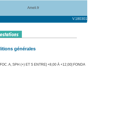
Ameli.fr
V.180301
itions générales
C. A, SPH (+) ET S ENTRE] +8,00 À +12,00] FONDA