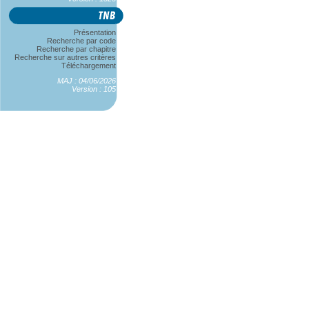
Présentation
Recherche par code
Recherche par chapitre
Recherche sur autres critères
Téléchargement
MAJ : 04/06/2026
Version : 105