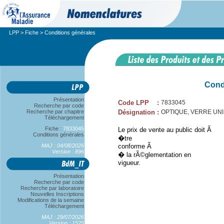
LPP
>
Fiche
> Conditions générales
Cond
Présentation
Code LPP
:
7833045
Recherche par code
Recherche par chapitre
Désignation
:
OPTIQUE, VERRE UNIFO
Téléchargement
Fiche :
7833045
Le prix de vente au public doit Ã
Conditions générales
�tre
MAJ : 04/08/2026
conforme Ã
Version : 896
� la rÃ©glementation en
vigueur.
Présentation
Recherche par code
Recherche par laboratoire
Nouvelles Inscriptions
Modifications de la semaine
Téléchargement
MAJ : 29/07/2026
Version : 1525