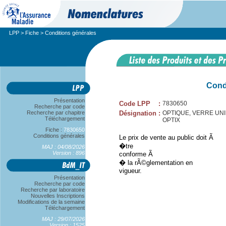
LPP
>
Fiche
> Conditions générales
Cond
Présentation
Code LPP
:
7830650
Recherche par code
Recherche par chapitre
Désignation
:
OPTIQUE, VERRE UNIFO
Téléchargement
OPTIX
Fiche :
7830650
Conditions générales
Le prix de vente au public doit Ã
�tre
MAJ : 04/08/2026
Version : 896
conforme Ã
� la rÃ©glementation en
vigueur.
Présentation
Recherche par code
Recherche par laboratoire
Nouvelles Inscriptions
Modifications de la semaine
Téléchargement
MAJ : 29/07/2026
Version : 1525