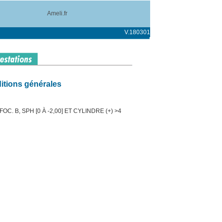
Ameli.fr
V.180301
itions générales
C. B, SPH [0 À -2,00] ET CYLINDRE (+) >4