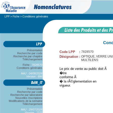
LPP
>
Fiche
> Conditions générales
Cond
Présentation
Code LPP
:
7828570
Recherche par code
Recherche par chapitre
Désignation
:
OPTIQUE, VERRE UNIFO
Téléchargement
MULTILENS
Fiche :
7828570
Conditions générales
Le prix de vente au public doit Ã
�tre
MAJ : 04/08/2026
Version : 896
conforme Ã
� la rÃ©glementation en
vigueur.
Présentation
Recherche par code
Recherche par laboratoire
Nouvelles Inscriptions
Modifications de la semaine
Téléchargement
MAJ : 29/07/2026
Version : 1525