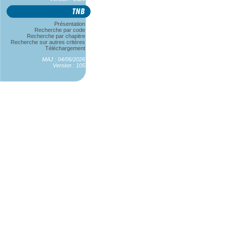
Présentation
Recherche par code
Recherche par chapitre
Recherche sur autres critères
Téléchargement
MAJ : 04/06/2026
Version : 105