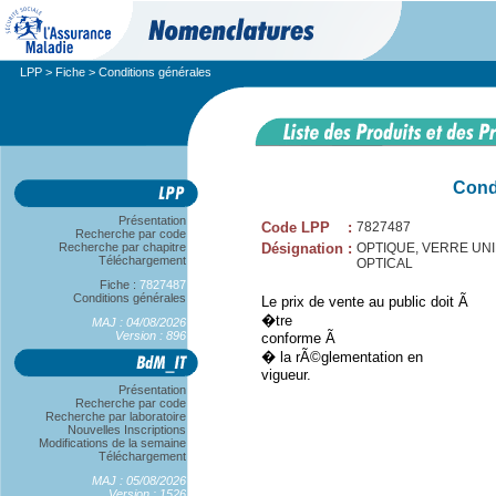
LPP
>
Fiche
> Conditions générales
Cond
Présentation
Code LPP
:
7827487
Recherche par code
Recherche par chapitre
Désignation
:
OPTIQUE, VERRE UNIFOC
Téléchargement
OPTICAL
Fiche :
7827487
Conditions générales
Le prix de vente au public doit Ã
�tre
MAJ : 04/08/2026
Version : 896
conforme Ã
� la rÃ©glementation en
vigueur.
Présentation
Recherche par code
Recherche par laboratoire
Nouvelles Inscriptions
Modifications de la semaine
Téléchargement
MAJ : 05/08/2026
Version : 1526