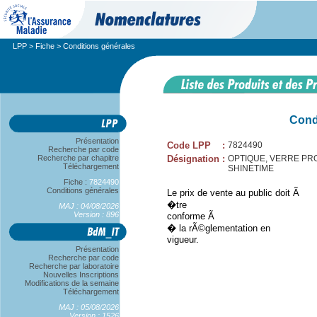
LPP
>
Fiche
> Conditions générales
Cond
Présentation
Code LPP
:
7824490
Recherche par code
Recherche par chapitre
Désignation
:
OPTIQUE, VERRE PROG
Téléchargement
SHINETIME
Fiche :
7824490
Conditions générales
Le prix de vente au public doit Ã
�tre
MAJ : 04/08/2026
Version : 896
conforme Ã
� la rÃ©glementation en
vigueur.
Présentation
Recherche par code
Recherche par laboratoire
Nouvelles Inscriptions
Modifications de la semaine
Téléchargement
MAJ : 05/08/2026
Version : 1526