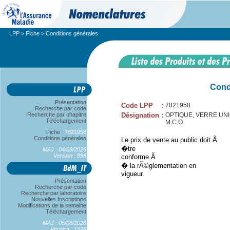
LPP
>
Fiche
> Conditions générales
Cond
Présentation
Code LPP
:
7821958
Recherche par code
Recherche par chapitre
Désignation
:
OPTIQUE, VERRE UNIFO
Téléchargement
M.C.O.
Fiche :
7821958
Conditions générales
Le prix de vente au public doit Ã
�tre
MAJ : 04/08/2026
Version : 896
conforme Ã
� la rÃ©glementation en
vigueur.
Présentation
Recherche par code
Recherche par laboratoire
Nouvelles Inscriptions
Modifications de la semaine
Téléchargement
MAJ : 05/08/2026
Version : 1526