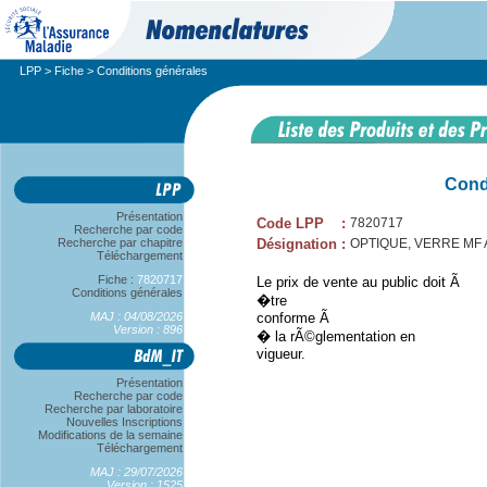
LPP
>
Fiche
> Conditions générales
Cond
Présentation
Code LPP
:
7820717
Recherche par code
Recherche par chapitre
Désignation
:
OPTIQUE, VERRE MF A,
Téléchargement
Fiche :
7820717
Le prix de vente au public doit Ã
Conditions générales
�tre
MAJ : 04/08/2026
conforme Ã
Version : 896
� la rÃ©glementation en
vigueur.
Présentation
Recherche par code
Recherche par laboratoire
Nouvelles Inscriptions
Modifications de la semaine
Téléchargement
MAJ : 29/07/2026
Version : 1525