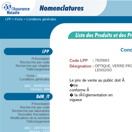
LPP
>
Fiche
> Conditions générales
Cond
Présentation
Code LPP
:
7820663
Recherche par code
Recherche par chapitre
Désignation
:
OPTIQUE, VERRE PROG
Téléchargement
LENS2GO
Fiche :
7820663
Conditions générales
Le prix de vente au public doit Ã
�tre
MAJ : 04/08/2026
Version : 896
conforme Ã
� la rÃ©glementation en
vigueur.
Présentation
Recherche par code
Recherche par laboratoire
Nouvelles Inscriptions
Modifications de la semaine
Téléchargement
MAJ : 29/07/2026
Version : 1525