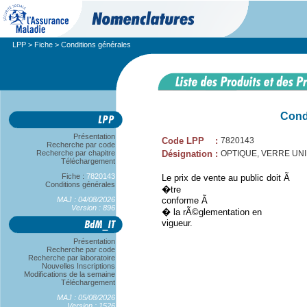
LPP
>
Fiche
> Conditions générales
Cond
Présentation
Code LPP
:
7820143
Recherche par code
Recherche par chapitre
Désignation
:
OPTIQUE, VERRE UNIFOC
Téléchargement
Fiche :
7820143
Le prix de vente au public doit Ã
Conditions générales
�tre
MAJ : 04/08/2026
conforme Ã
Version : 896
� la rÃ©glementation en
vigueur.
Présentation
Recherche par code
Recherche par laboratoire
Nouvelles Inscriptions
Modifications de la semaine
Téléchargement
MAJ : 05/08/2026
Version : 1526