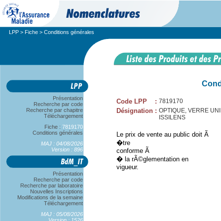
LPP
>
Fiche
> Conditions générales
Cond
Présentation
Code LPP
:
7819170
Recherche par code
Recherche par chapitre
Désignation
:
OPTIQUE, VERRE UNIFO
Téléchargement
ISSILENS
Fiche :
7819170
Conditions générales
Le prix de vente au public doit Ã
�tre
MAJ : 04/08/2026
Version : 896
conforme Ã
� la rÃ©glementation en
vigueur.
Présentation
Recherche par code
Recherche par laboratoire
Nouvelles Inscriptions
Modifications de la semaine
Téléchargement
MAJ : 05/08/2026
Version : 1526