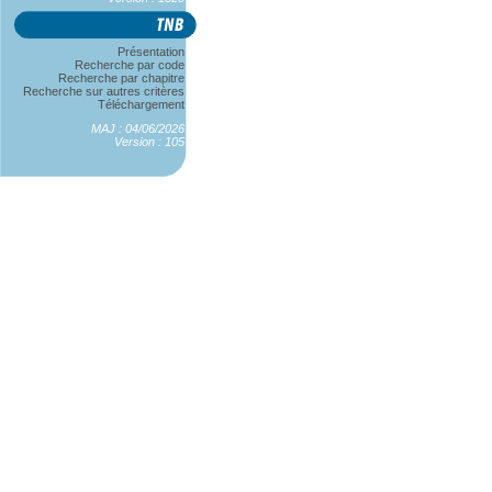
Présentation
Recherche par code
Recherche par chapitre
Recherche sur autres critères
Téléchargement
MAJ : 04/06/2026
Version : 105