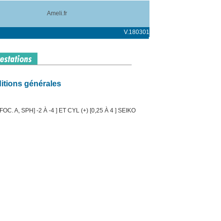
Ameli.fr
V.180301
itions générales
. A, SPH] -2 À -4 ] ET CYL (+) [0,25 À 4 ] SEIKO