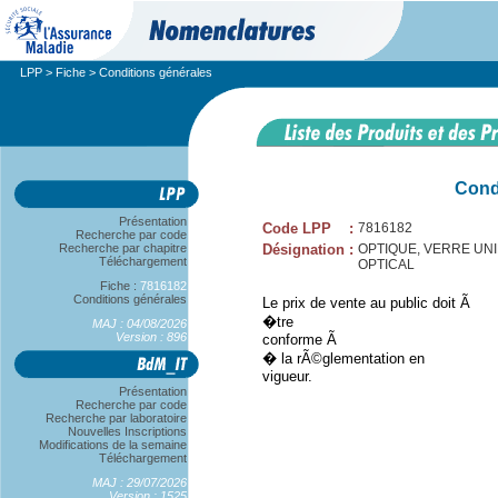
LPP
>
Fiche
> Conditions générales
Cond
Présentation
Code LPP
:
7816182
Recherche par code
Recherche par chapitre
Désignation
:
OPTIQUE, VERRE UNIFOC
Téléchargement
OPTICAL
Fiche :
7816182
Conditions générales
Le prix de vente au public doit Ã
�tre
MAJ : 04/08/2026
Version : 896
conforme Ã
� la rÃ©glementation en
vigueur.
Présentation
Recherche par code
Recherche par laboratoire
Nouvelles Inscriptions
Modifications de la semaine
Téléchargement
MAJ : 29/07/2026
Version : 1525