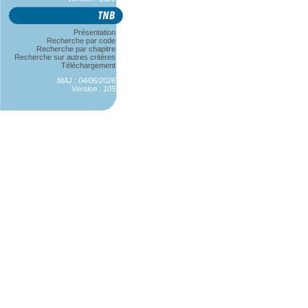
Présentation
Recherche par code
Recherche par chapitre
Recherche sur autres critères
Téléchargement
MAJ : 04/06/2026
Version : 105