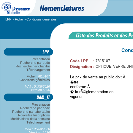
LPP
>
Fiche
> Conditions générales
Cond
Présentation
Code LPP
:
7815107
Recherche par code
Recherche par chapitre
Désignation
:
OPTIQUE, VERRE UNIF
Téléchargement
Fiche :
7815107
Le prix de vente au public doit Ã
Conditions générales
�tre
MAJ : 04/08/2026
conforme Ã
Version : 896
� la rÃ©glementation en
vigueur.
Présentation
Recherche par code
Recherche par laboratoire
Nouvelles Inscriptions
Modifications de la semaine
Téléchargement
MAJ : 05/08/2026
Version : 1526