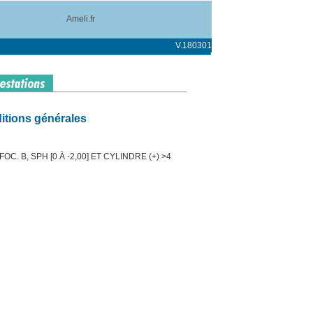
Ameli.fr
V.180301
itions générales
C. B, SPH [0 À -2,00] ET CYLINDRE (+) >4