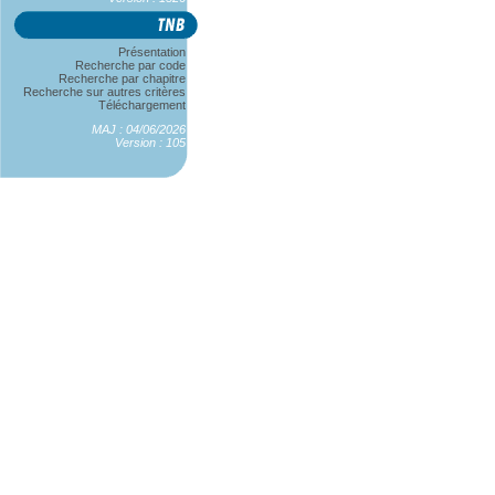
Présentation
Recherche par code
Recherche par chapitre
Recherche sur autres critères
Téléchargement
MAJ : 04/06/2026
Version : 105