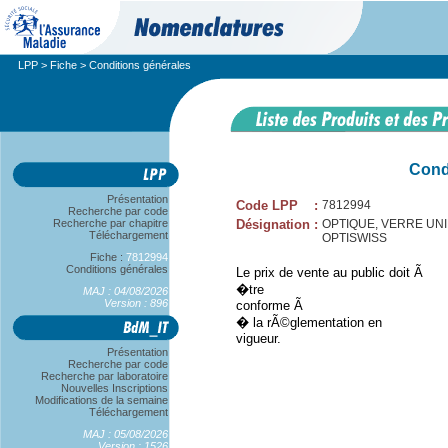
LPP
>
Fiche
> Conditions générales
Cond
Présentation
Code LPP
:
7812994
Recherche par code
Recherche par chapitre
Désignation
:
OPTIQUE, VERRE UNIFO
Téléchargement
OPTISWISS
Fiche :
7812994
Conditions générales
Le prix de vente au public doit Ã
�tre
MAJ : 04/08/2026
Version : 896
conforme Ã
� la rÃ©glementation en
vigueur.
Présentation
Recherche par code
Recherche par laboratoire
Nouvelles Inscriptions
Modifications de la semaine
Téléchargement
MAJ : 05/08/2026
Version : 1526