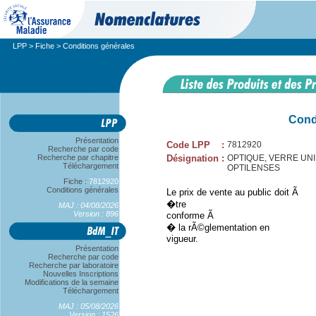
LPP
>
Fiche
> Conditions générales
Cond
Présentation
Code LPP
:
7812920
Recherche par code
Recherche par chapitre
Désignation
:
OPTIQUE, VERRE UNIFOC
Téléchargement
OPTILENSES
Fiche :
7812920
Conditions générales
Le prix de vente au public doit Ã
�tre
MAJ : 04/08/2026
Version : 896
conforme Ã
� la rÃ©glementation en
vigueur.
Présentation
Recherche par code
Recherche par laboratoire
Nouvelles Inscriptions
Modifications de la semaine
Téléchargement
MAJ : 05/08/2026
Version : 1526