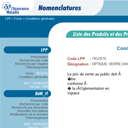
LPP
>
Fiche
> Conditions générales
Cond
Présentation
Code LPP
:
7812570
Recherche par code
Recherche par chapitre
Désignation
:
OPTIQUE, VERRE UNIFO
Téléchargement
Fiche :
7812570
Le prix de vente au public doit Ã
Conditions générales
�tre
MAJ : 04/08/2026
conforme Ã
Version : 896
� la rÃ©glementation en
vigueur.
Présentation
Recherche par code
Recherche par laboratoire
Nouvelles Inscriptions
Modifications de la semaine
Téléchargement
MAJ : 05/08/2026
Version : 1526