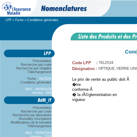
LPP
>
Fiche
> Conditions générales
Cond
Présentation
Code LPP
:
7812534
Recherche par code
Recherche par chapitre
Désignation
:
OPTIQUE, VERRE UNIFO
Téléchargement
Fiche :
7812534
Le prix de vente au public doit Ã
Conditions générales
�tre
MAJ : 04/08/2026
conforme Ã
Version : 896
� la rÃ©glementation en
vigueur.
Présentation
Recherche par code
Recherche par laboratoire
Nouvelles Inscriptions
Modifications de la semaine
Téléchargement
MAJ : 05/08/2026
Version : 1526