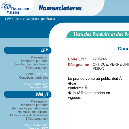
LPP
>
Fiche
> Conditions générales
Cond
Présentation
Code LPP
:
7296245
Recherche par code
Recherche par chapitre
Désignation
:
OPTIQUE, VERRE UNIF
Téléchargement
VISION
Fiche :
7296245
Conditions générales
Le prix de vente au public doit Ã
�tre
MAJ : 04/08/2026
Version : 896
conforme Ã
� la rÃ©glementation en
vigueur.
Présentation
Recherche par code
Recherche par laboratoire
Nouvelles Inscriptions
Modifications de la semaine
Téléchargement
MAJ : 29/07/2026
Version : 1525