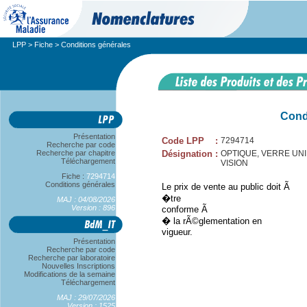
LPP
>
Fiche
> Conditions générales
Cond
Présentation
Code LPP
:
7294714
Recherche par code
Recherche par chapitre
Désignation
:
OPTIQUE, VERRE UNIF
Téléchargement
VISION
Fiche :
7294714
Conditions générales
Le prix de vente au public doit Ã
�tre
MAJ : 04/08/2026
Version : 896
conforme Ã
� la rÃ©glementation en
vigueur.
Présentation
Recherche par code
Recherche par laboratoire
Nouvelles Inscriptions
Modifications de la semaine
Téléchargement
MAJ : 29/07/2026
Version : 1525